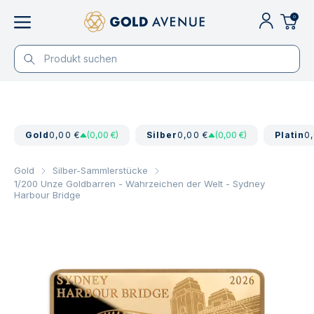
0
Gold
0,00 €
(0,00 €)
Silber
0,00 €
(0,00 €)
Platin
0
Gold
Silber-Sammlerstücke
1/200 Unze Goldbarren - Wahrzeichen der Welt - Sydney
Harbour Bridge