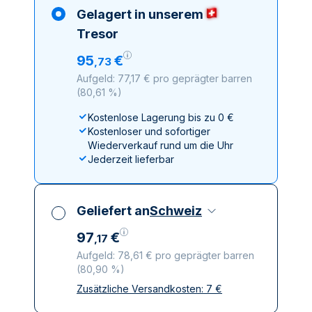
Gelagert in unserem
Tresor
95
€
,
73
Aufgeld: 77,17 € pro geprägter barren
(
80,61 %
)
Kostenlose Lagerung bis zu 0 €
Kostenloser und sofortiger
Wiederverkauf rund um die Uhr
Jederzeit lieferbar
Geliefert an
Schweiz
97
€
,
17
Aufgeld: 78,61 € pro geprägter barren
(
80,90 %
)
Zusätzliche Versandkosten:
7
€
Alle Steuern inbegriffen
Versicherte und diskrete Lieferung