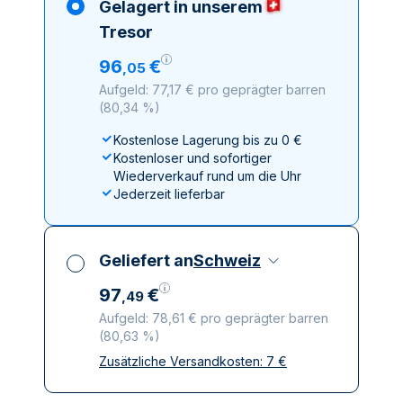
Gelagert in unserem
Tresor
96
€
,
05
Aufgeld: 77,17 € pro geprägter barren
(
80,34 %
)
Kostenlose Lagerung bis zu 0 €
Kostenloser und sofortiger
Wiederverkauf rund um die Uhr
Jederzeit lieferbar
Geliefert an
Schweiz
97
€
,
49
Aufgeld: 78,61 € pro geprägter barren
(
80,63 %
)
Zusätzliche Versandkosten:
7
€
Alle Steuern inbegriffen
Versicherte und diskrete Lieferung