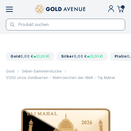
0
Gold
0,00 €
(0,00 €)
Silber
0,00 €
(0,00 €)
Platin
0
Gold
Silber-Sammlerstücke
1/200 Unze Goldbarren - Wahrzeichen der Welt - Taj Mahal