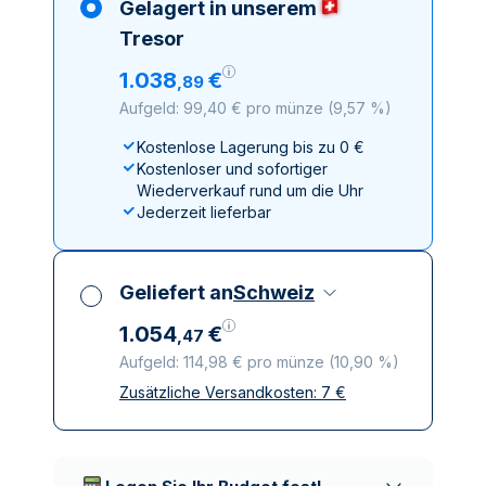
Gelagert in unserem
Tresor
1
.
038
€
,
89
Aufgeld: 99,40 € pro münze
(
9,57 %
)
Kostenlose Lagerung bis zu 0 €
Kostenloser und sofortiger
Wiederverkauf rund um die Uhr
Jederzeit lieferbar
Geliefert an
Schweiz
1
.
054
€
,
47
Aufgeld: 114,98 € pro münze
(
10,90 %
)
Zusätzliche Versandkosten:
7
€
Alle Steuern inbegriffen
Versicherte und diskrete Lieferung
Vertrauenswürdige
Lieferunternehmen