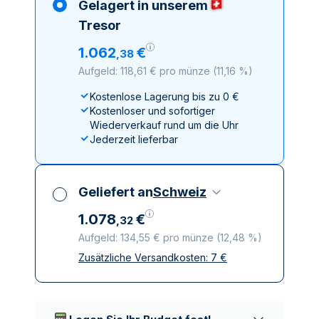
Gelagert in unserem
Tresor
1
.
062
€
,
38
Aufgeld: 118,61 € pro münze
(
11,16 %
)
Kostenlose Lagerung bis zu 0 €
Kostenloser und sofortiger
Wiederverkauf rund um die Uhr
Jederzeit lieferbar
Geliefert an
Schweiz
1
.
078
€
,
32
Aufgeld: 134,55 € pro münze
(
12,48 %
)
Zusätzliche Versandkosten:
7
€
Alle Steuern inbegriffen
Versicherte und diskrete Lieferung
Vertrauenswürdige
Lieferunternehmen