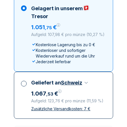
Gelagert in unserem
Tresor
1
.
051
€
,
75
Aufgeld: 107,98 € pro münze
(
10,27 %
)
Kostenlose Lagerung bis zu 0 €
Kostenloser und sofortiger
Wiederverkauf rund um die Uhr
Jederzeit lieferbar
Geliefert an
Schweiz
1
.
067
€
,
53
Aufgeld: 123,76 € pro münze
(
11,59 %
)
Zusätzliche Versandkosten:
7
€
Alle Steuern inbegriffen
Versicherte und diskrete Lieferung
Vertrauenswürdige