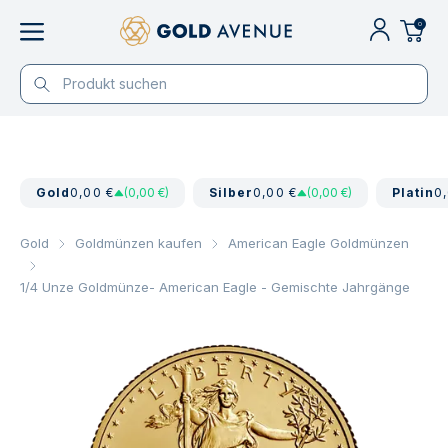
0
Gold
0,00 €
(0,00 €)
Silber
0,00 €
(0,00 €)
Platin
0
Gold
Goldmünzen kaufen
American Eagle Goldmünzen
1/4 Unze Goldmünze- American Eagle - Gemischte Jahrgänge