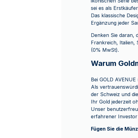
ikonischen Serie be
sei es als Erstkäuf
Das klassische Desi
Ergänzung jeder S
Denken Sie daran, d
Frankreich, Italien
(0% MwSt).
Warum Goldm
Bei GOLD AVENUE ma
Als vertrauenswürdi
der Schweiz und die F
Ihr Gold jederzeit
Unser benutzerfreun
erfahrener Investor
Fügen Sie die Münz