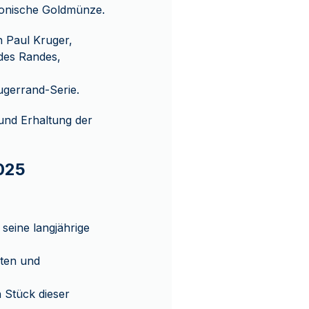
ikonische Goldmünze.
n Paul Kruger,
des Randes,
ugerrand-Serie.
 und Erhaltung der
025
seine langjährige
kten und
n Stück dieser