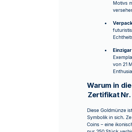
Motivs 
versehen
Verpac
futurist
Echtheit
Einziga
Exemplar
von 21 M
Enthusia
Warum in die
Zertifikat Nr.
Diese Goldmünze ist
Symbolik in sich. Zer
Coins – eine ikonisc
nur 250 Stück verbi