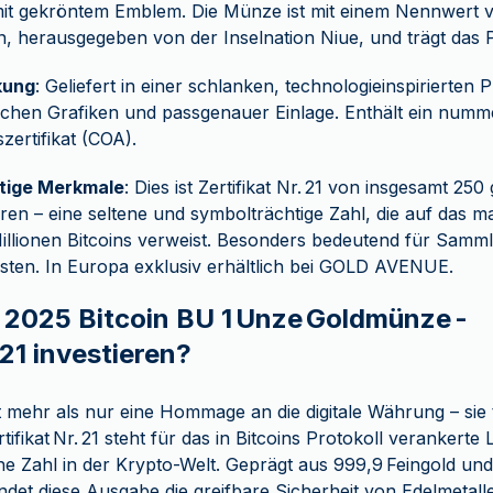
mit gekröntem Emblem. Die Münze ist mit einem Nennwert v
, herausgegeben von der Inselnation Niue, und trägt das 
kung
: Geliefert in einer schlanken, technologieinspirierten 
ischen Grafiken und passgenauer Einlage. Enthält ein numm
szertifikat (COA).
rtige Merkmale
: Dies ist Zertifikat Nr. 21 von insgesamt 25
en – eine seltene und symbolträchtige Zahl, die auf das 
illionen Bitcoins verweist. Besonders bedeutend für Samm
sten. In Europa exklusiv erhältlich bei GOLD AVENUE.
 2025 Bitcoin BU 1 Unze Goldmünze -
 21 investieren?
 mehr als nur eine Hommage an die digitale Währung – sie tr
tifikat Nr. 21 steht für das in Bitcoins Protokoll verankerte 
he Zahl in der Krypto-Welt. Geprägt aus 999,9 Feingold und s
ndet diese Ausgabe die greifbare Sicherheit von Edelmetall