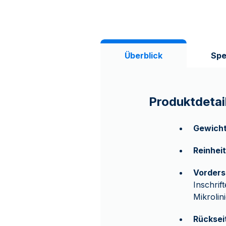
Überblick
Spe
Produktdetai
Gewich
Reinheit
Vorders
Inschri
Mikrolin
Rücksei