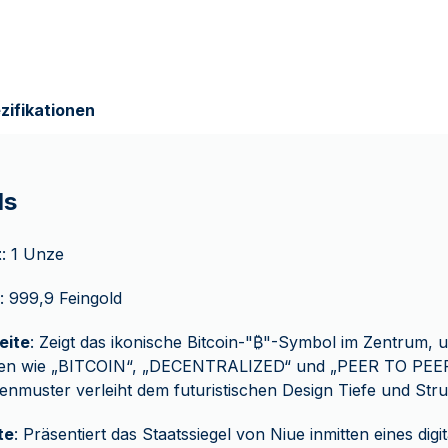
zifikationen
ls
t
: 1 Unze
: 999,9 Feingold
eite
: Zeigt das ikonische Bitcoin-"₿"-Symbol im Zentrum,
ften wie „BITCOIN“, „DECENTRALIZED“ und „PEER TO PEER“
ienmuster verleiht dem futuristischen Design Tiefe und Stru
te
: Präsentiert das Staatssiegel von Niue inmitten eines digi