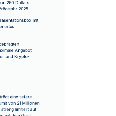
on 250 Dollars
Prägejahr 2025.
Präsentationsbox mit
eriertes
0 geprägten
maximale Angebot
ler und Krypto-
ägt eine tiefere
Limit von 21 Millionen
treng limitiert auf
en mit dem Geist