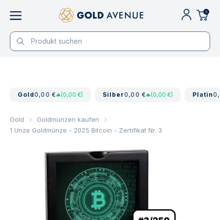
0
Gold
0,00 €
(0,00 €)
Silber
0,00 €
(0,00 €)
Platin
0
Gold
Goldmünzen kaufen
1 Unze Goldmünze - 2025 Bitcoin - Zertifikat Nr. 3