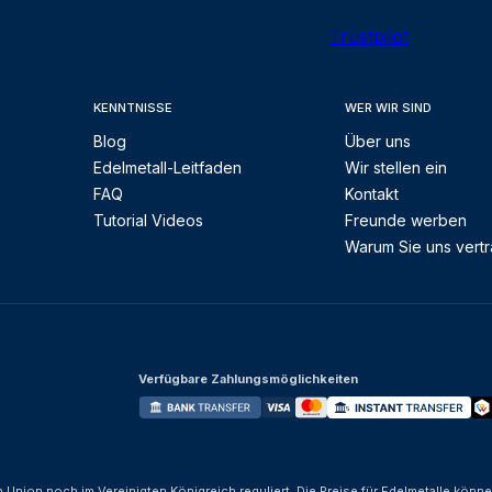
Trustpilot
KENNTNISSE
WER WIR SIND
Blog
Über uns
Edelmetall-Leitfaden
Wir stellen ein
FAQ
Kontakt
Tutorial Videos
Freunde werben
Warum Sie uns vert
Verfügbare Zahlungsmöglichkeiten
n Union noch im Vereinigten Königreich reguliert. Die Preise für Edelmetalle kön