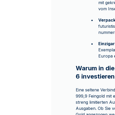
mit gek
vom Inse
Verpac
futurist
nummerie
Einziga
Exemplar
Europa 
Warum in die
6 investiere
Eine seltene Verbin
999,9 Feingold mit ei
streng limitierten 
Ausgaben. Ob Sie v
Gold angezogen werd