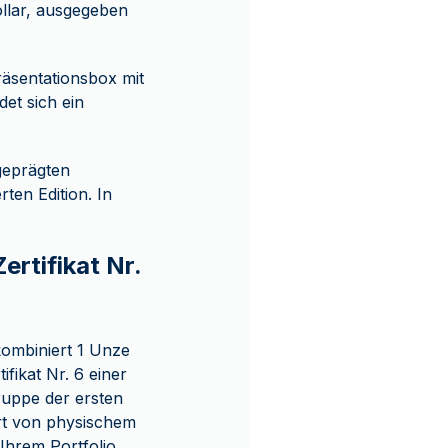
llar, ausgegeben
Präsentationsbox mit
et sich ein
 geprägten
ten Edition. In
rtifikat Nr.
kombiniert 1 Unze
ifikat Nr. 6 einer
ruppe der ersten
rt von physischem
Ihrem Portfolio.