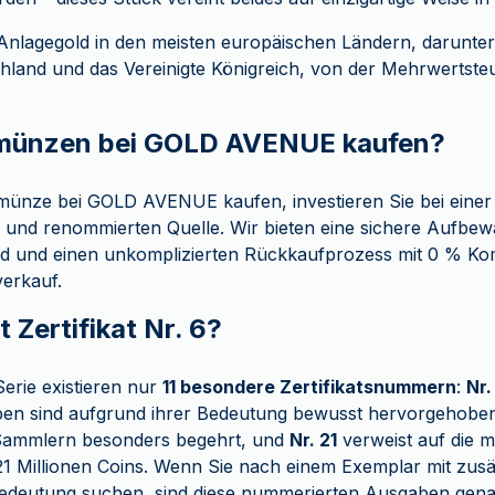
Anlagegold in den meisten europäischen Ländern, darunter F
hland und das Vereinigte Königreich, von der Mehrwertsteue
ünzen bei GOLD AVENUE kaufen?
münze bei GOLD AVENUE kaufen, investieren Sie bei einer
 und renommierten Quelle. Wir bieten eine sichere Aufbew
nd und einen unkomplizierten Rückkaufprozess mit 0 % Ko
erkauf.
 Zertifikat Nr. 6?
 Serie existieren nur
11 besondere Zertifikatsnummern
:
Nr.
ben sind aufgrund ihrer Bedeutung bewusst hervorgehoben
Sammlern besonders begehrt, und
Nr. 21
verweist auf die m
Millionen Coins. Wenn Sie nach einem Exemplar mit zusät
edeutung suchen, sind diese nummerierten Ausgaben genau