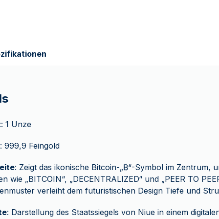
zifikationen
ls
t
: 1 Unze
: 999,9 Feingold
eite
: Zeigt das ikonische Bitcoin-„₿“-Symbol im Zentrum,
ften wie „BITCOIN“, „DECENTRALIZED“ und „PEER TO PEER“
ienmuster verleiht dem futuristischen Design Tiefe und Stru
te
: Darstellung des Staatssiegels von Niue in einem digitale