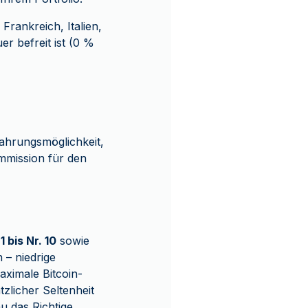
rankreich, Italien,
r befreit ist (0 %
ahrungsmöglichkeit,
mmission für den
 1 bis Nr. 10
sowie
 – niedrige
aximale Bitcoin-
zlicher Seltenheit
 das Richtige.