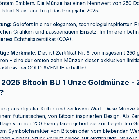
röntem Emblem. Die Münze hat einen Nennwert von 250 Do
lstaat Niue, und trägt das Prägejahr 2025.
kung
: Geliefert in einer eleganten, technologieinspirierten 
ischen Grafiken und passgenauem Einsatz. Im Inneren befind
rtes Echtheitszertifikat (COA).
rtige Merkmale
: Dies ist Zertifikat Nr. 6 von insgesamt 250
en – eine der ersten zehn Münzen dieser exklusiven limitier
exklusiv bei GOLD AVENUE erhältlich.
 2025 Bitcoin BU 1 Unze Goldmünze - Ze
n?
dung aus digitaler Kultur und zeitlosem Wert: Diese Münze 
nem futuristischen, von Bitcoin inspirierten Design. Als Zert
Auflage von nur 250 Exemplaren gehört sie zur begehrten G
om Symbolcharakter von Bitcoin oder vom bleibenden We
en – dieses Stück vereint beides auf einzigartige Weise in 