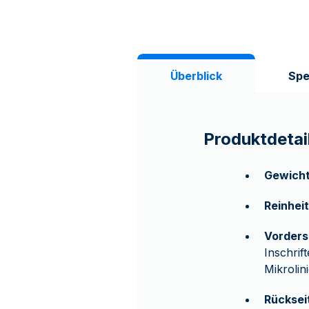
Überblick
Spe
Produktdetai
Gewich
Reinheit
Vorders
Inschri
Mikrolin
Rücksei