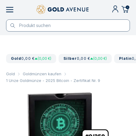
0
Gold
0,00 €
(0,00 €)
Silber
0,00 €
(0,00 €)
Platin
0
Gold
Goldmünzen kaufen
1 Unze Goldmünze - 2025 Bitcoin - Zertifikat Nr. 9