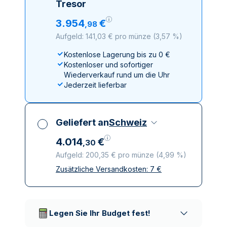
Tresor
3
.
954
€
,
98
Aufgeld: 141,03 € pro münze
(
3,57 %
)
Kostenlose Lagerung bis zu 0 €
Kostenloser und sofortiger
Wiederverkauf rund um die Uhr
Jederzeit lieferbar
Geliefert an
Schweiz
4
.
014
€
,
30
Aufgeld: 200,35 € pro münze
(
4,99 %
)
Zusätzliche Versandkosten:
7
€
Alle Steuern inbegriffen
Versicherte und diskrete Lieferung
Vertrauenswürdige
Lieferunternehmen
Legen Sie Ihr Budget fest!