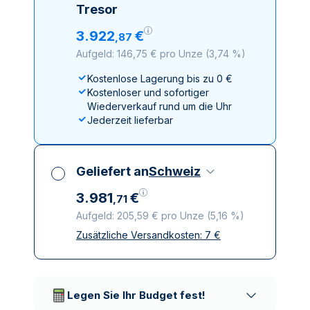
Tresor
3
.
922
€
,
87
Aufgeld: 146,75 € pro Unze
(
3,74 %
)
Kostenlose Lagerung bis zu 0 €
Kostenloser und sofortiger
Wiederverkauf rund um die Uhr
Jederzeit lieferbar
Geliefert an
Schweiz
3
.
981
€
,
71
Aufgeld: 205,59 € pro Unze
(
5,16 %
)
Zusätzliche Versandkosten:
7
€
Alle Steuern inbegriffen
Versicherte und diskrete Lieferung
Vertrauenswürdige
Lieferunternehmen
Legen Sie Ihr Budget fest!