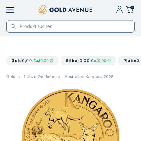
0
Gold
0,00 €
(0,00 €)
Silber
0,00 €
(0,00 €)
Platin
0
Gold
1 Unze Goldmünze - Australien Känguru 2025