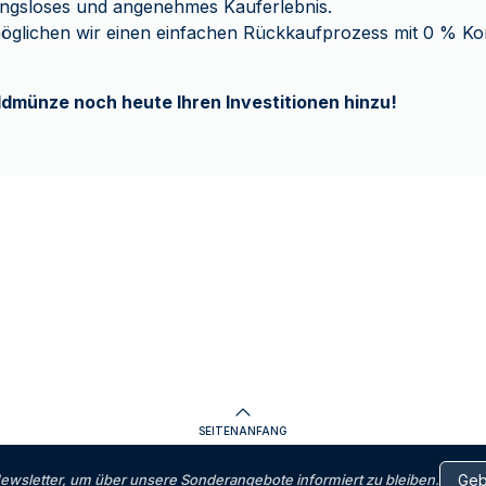
ungsloses und angenehmes Kauferlebnis.
öglichen wir einen einfachen Rückkaufprozess mit 0 % K
ldmünze noch heute Ihren Investitionen hinzu!
SEITENANFANG
letter, um über unsere Sonderangebote informiert zu bleiben.