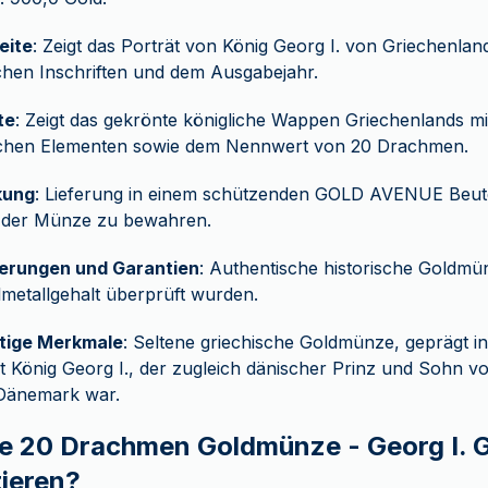
eite
: Zeigt das Porträt von König Georg I. von Griechenl
chen Inschriften und dem Ausgabejahr.
te
: Zeigt das gekrönte königliche Wappen Griechenlands mi
schen Elementen sowie dem Nennwert von 20 Drachmen.
kung
: Lieferung in einem schützenden GOLD AVENUE Beutel,
 der Münze zu bewahren.
zierungen und Garantien
: Authentische historische Goldmü
metallgehalt überprüft wurden.
rtige Merkmale
: Seltene griechische Goldmünze, geprägt i
it König Georg I., der zugleich dänischer Prinz und Sohn vo
 Dänemark war.
e 20 Drachmen Goldmünze - Georg I. 
tieren?