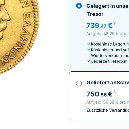
ukte anzeigen
100 Gramm
15 Kilogramm
Maple Leaf
Känguru
Gelagert in uns
250 Gramm
Napoleon
Panda
Tresor
1 Kilogramm
Panda
Kookaburra
739
€
,
47
Philharmoniker
Aufgeld: 48,29 € pro
Sovereign
Kostenlose Lagerun
Vreneli
Kostenloser und sof
Wiederverkauf rund
Jederzeit lieferbar
Geliefert an
Schw
750
€
,
56
Aufgeld: 59,38 € pro
Zusätzliche Versandk
Alle Steuern inbegri
Versicherte und dis
Vertrauenswürdige