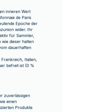
en inneren Wert
Monnaie de Paris
deutende Epoche der
zunion wider. Ihr
aktiv für Sammler,
wie dieser halten
g vom dauerhaften
rankreich, Italien,
r befreit ist (0 %
r zuverlässigen
wie einen
izierten Produkte