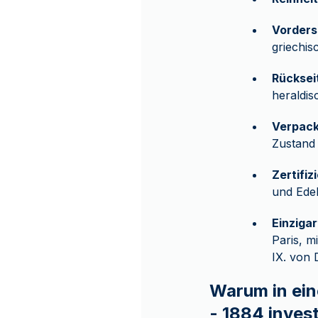
Vorders
griechis
Rücksei
heraldi
Verpac
Zustand
Zertifi
und Edel
Einziga
Paris, m
IX. von
Warum in ein
- 1884 inves