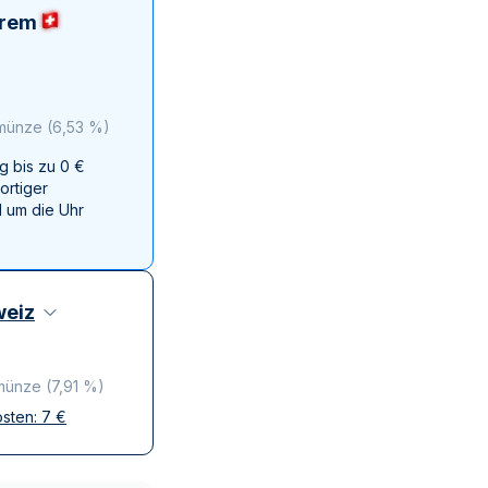
Swissmint
erem
Italienischen Staatlichen Münze
 münze
(
6,53 %
)
g bis zu 0 €
ortiger
 um die Uhr
eiz
 münze
(
7,91 %
)
osten:
7
€
ffen
krete Lieferung