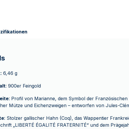
zifikationen
ls
t
: 6,46 g
alt
: 900er Feingold
eite
: Profil von Marianne, dem Symbol der Französischen 
cher Mütze und Eichenzweigen – entworfen von Jules-Clém
te
: Stolzer gallischer Hahn (Coq), das Wappentier Frankr
schrift „LIBERTÉ ÉGALITÉ FRATERNITÉ“ und dem Prägejah