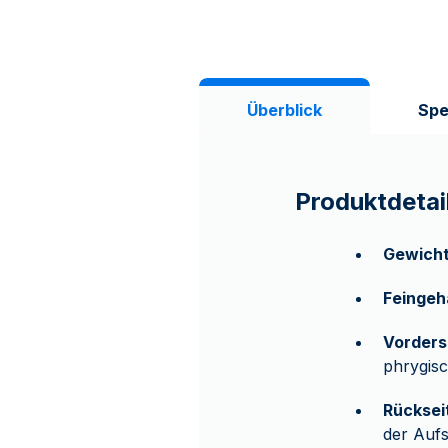
Überblick
Spe
Produktdetai
Gewich
Feingeh
Vorders
phrygis
Rücksei
der Auf