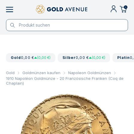
0
Gold
0,00 €
(0,00 €)
Silber
0,00 €
(0,00 €)
Platin
0
Gold
Goldmünzen kaufen
Napoleon Goldmünzen
1910 Napoléon Goldmünze - 20 Französische Franken (Coq de
Chaplain)