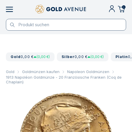
0
Gold
0,00 €
(0,00 €)
Silber
0,00 €
(0,00 €)
Platin
0
Gold
Goldmünzen kaufen
Napoleon Goldmünzen
1913 Napoléon Goldmünze - 20 Französische Franken (Coq de
Chaplain)