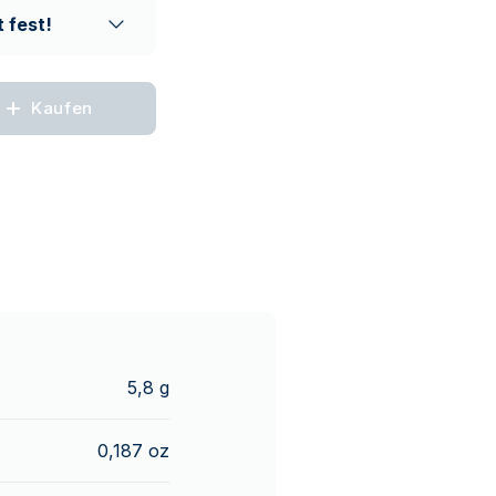
 fest!
Kaufen
5,8 g
0,187 oz