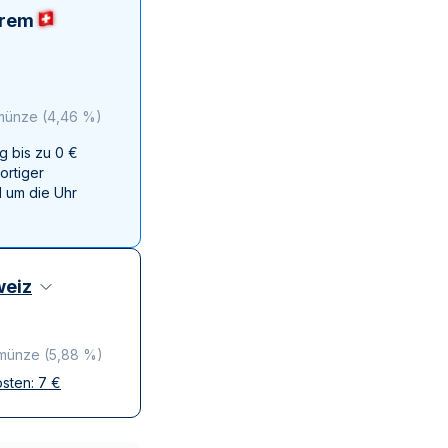
Swissmint
erem
Italienischen Staatlichen Münze
 münze
(
4,46 %
)
g bis zu 0 €
ortiger
 um die Uhr
eiz
 münze
(
5,88 %
)
osten:
7
€
ffen
krete Lieferung