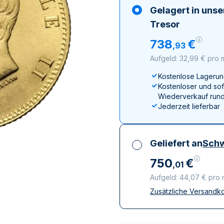
ukte anzeigen
rodukte anzeigen
100 Gramm
15 Kilogramm
Maple Leaf
Känguru
Gelagert in uns
250 Gramm
Napoleon
Panda
Tresor
1 Kilogramm
Panda
Kookaburra
738
€
,
93
Philharmoniker
Aufgeld: 32,99 € pro
Sovereign
Kostenlose Lagerun
Vreneli
Kostenloser und sof
Wiederverkauf rund
Jederzeit lieferbar
Geliefert an
Schw
750
€
,
01
Aufgeld: 44,07 € pro
Zusätzliche Versandk
Alle Steuern inbegri
Versicherte und dis
Vertrauenswürdige