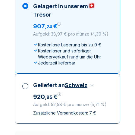
Gelagert in unserem
Tresor
907
€
,
24
Aufgeld: 38,97 € pro münze
(
4,30 %
)
Kostenlose Lagerung bis zu 0 €
Kostenloser und sofortiger
Wiederverkauf rund um die Uhr
Jederzeit lieferbar
Geliefert an
Schweiz
920
€
,
85
Aufgeld: 52,58 € pro münze
(
5,71 %
)
Zusätzliche Versandkosten:
7
€
Alle Steuern inbegriffen
Versicherte und diskrete Lieferung
Vertrauenswürdige
Lieferunternehmen