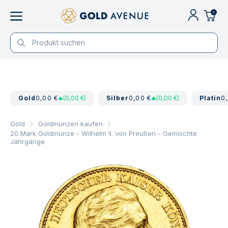
0
Gold
0,00 €
(0,00 €)
Silber
0,00 €
(0,00 €)
Platin
0
Gold
Goldmünzen kaufen
20 Mark Goldmünze - Wilhelm II. von Preußen - Gemischte
Jahrgänge