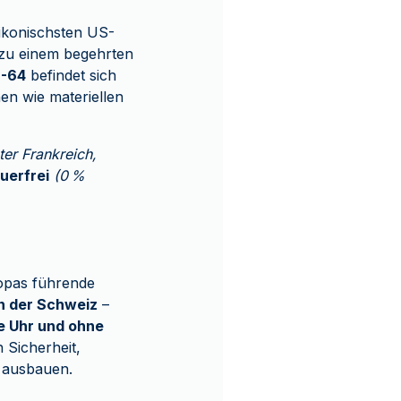
ikonischsten US-
 zu einem begehrten
-64
befindet sich
en wie materiellen
ter Frankreich,
uerfrei
(0 %
opas führende
n der Schweiz
–
e Uhr und ohne
 Sicherheit,
r ausbauen.