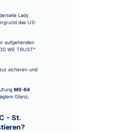
derseite Lady
ntergrund das US-
der aufgehenden
 GOD WE TRUST“
 zur sicheren und
tufung
MS-64
rägtem Glanz,
 - St.
tieren?