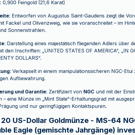
: 0,900 Feingold (21,6 Karat)
eite
: Entworfen von Augustus Saint-Gaudens zeigt die Vor
mit Fackel und Olivenzweig, wie sie voranschreitet – im Hi
und Sonnenstrahlen.
te
: Darstellung eines majestätisch fliegenden Adlers über 
it den Inschriften: „UNITED STATES OF AMERICA“, „IN
WENTY DOLLARS“.
kung
: Verkapselt in einem manipulationssicheren NGC-Etui
tigen Aufbewahrung.
ierung und Garantie
: Zertifiziert von
NGC
und mit der Eins
 – eine Münze im „Mint State“-Erhaltungsgrad mit ausgep
Prägung und nur geringfügigen Kontaktspuren.
 20 US-Dollar Goldmünze - MS-64 NGC
le Eagle (gemischte Jahrgänge) inves