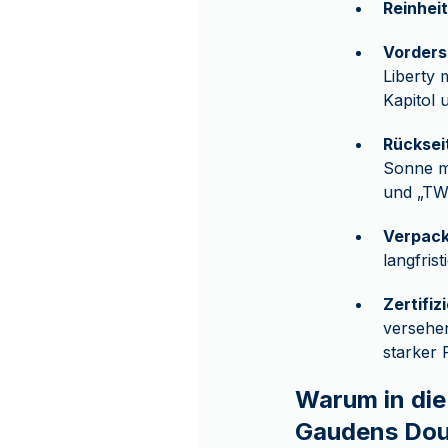
Reinheit
Vorders
Liberty 
Kapitol 
Rücksei
Sonne m
und „T
Verpac
langfris
Zertifiz
versehen
starker 
Warum in die
Gaudens Doub