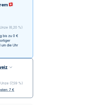
Swissmint
erem
Italienischen Staatlichen Münze
 Unze
(
6,20 %
)
g bis zu 0 €
ortiger
 um die Uhr
eiz
o Unze
(
7,59 %
)
osten:
7
€
ffen
krete Lieferung