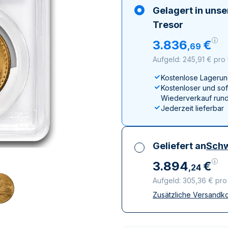
ukte anzeigen
100 Gramm
15 Kilogramm
Maple Leaf
Känguru
Gelagert in uns
250 Gramm
Napoleon
Panda
Tresor
1 Kilogramm
Panda
Kookaburra
3
.
836
€
,
69
Philharmoniker
Aufgeld: 245,91 € pro
Sovereign
Kostenlose Lagerun
Vreneli
Kostenloser und sof
Wiederverkauf rund
Jederzeit lieferbar
Geliefert an
Schw
3
.
894
€
,
24
Aufgeld: 305,36 € pr
Zusätzliche Versandk
Alle Steuern inbegri
Versicherte und dis
Vertrauenswürdige