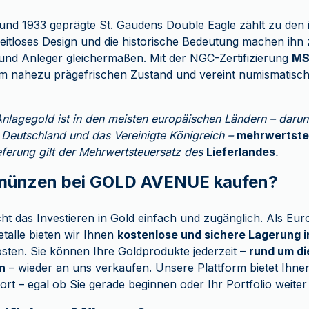
und 1933 geprägte St. Gaudens Double Eagle zählt zu den 
eitloses Design und die historische Bedeutung machen ihn
und Anleger gleichermaßen. Mit der NGC-Zertifizierung
MS
m nahezu prägefrischen Zustand und vereint numismatisch
Anlagegold ist in den meisten europäischen Ländern – darun
, Deutschland und das Vereinigte Königreich –
mehrwertste
ieferung gilt der Mehrwertsteuersatz des
Lieferlandes
.
ünzen bei GOLD AVENUE kaufen?
das Investieren in Gold einfach und zugänglich. Als Eur
etalle bieten wir Ihnen
kostenlose und sichere Lagerung i
ten. Sie können Ihre Goldprodukte jederzeit –
rund um di
n
– wieder an uns verkaufen. Unsere Plattform bietet Ihnen
fort – egal ob Sie gerade beginnen oder Ihr Portfolio weite