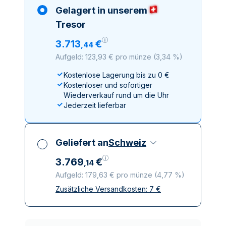
Gelagert in unserem
Tresor
3
.
713
€
,
44
Aufgeld: 123,93 € pro münze
(
3,34 %
)
Kostenlose Lagerung bis zu 0 €
Kostenloser und sofortiger
Wiederverkauf rund um die Uhr
Jederzeit lieferbar
Geliefert an
Schweiz
3
.
769
€
,
14
Aufgeld: 179,63 € pro münze
(
4,77 %
)
Zusätzliche Versandkosten:
7
€
Alle Steuern inbegriffen
Versicherte und diskrete Lieferung
Vertrauenswürdige
Lieferunternehmen