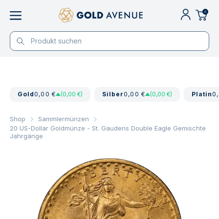
0
Gold
0,00 €
(0,00 €)
Silber
0,00 €
(0,00 €)
Platin
0
Shop
Sammlermünzen
20 US-Dollar Goldmünze - St. Gaudens Double Eagle Gemischte
Jahrgänge