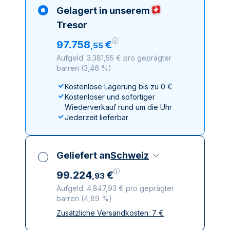
Gelagert in unserem
Tresor
97
.
758
€
,
55
Aufgeld: 3.381,55 € pro geprägter
barren
(
3,46 %
)
Kostenlose Lagerung bis zu 0 €
Kostenloser und sofortiger
Wiederverkauf rund um die Uhr
Jederzeit lieferbar
Geliefert an
Schweiz
99
.
224
€
,
93
Aufgeld: 4.847,93 € pro geprägter
barren
(
4,89 %
)
Zusätzliche Versandkosten:
7
€
Alle Steuern inbegriffen
Versicherte und diskrete Lieferung