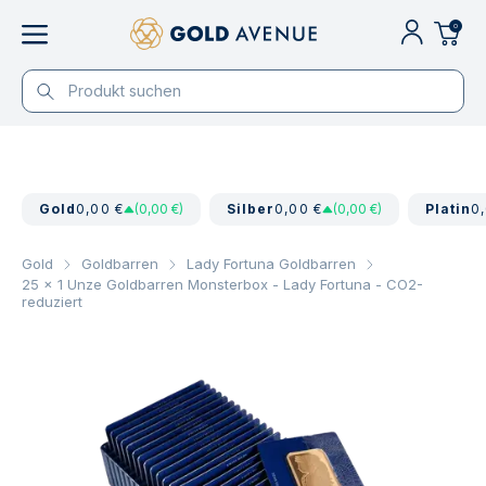
0
Gold
0,00 €
(0,00 €)
Silber
0,00 €
(0,00 €)
Platin
0
Gold
Goldbarren
Lady Fortuna Goldbarren
25 x 1 Unze Goldbarren Monsterbox - Lady Fortuna - CO2-
reduziert