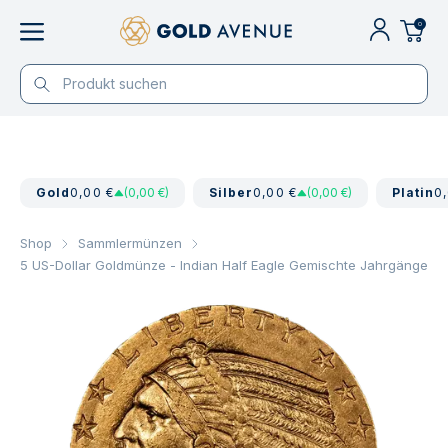
0
Gold
0,00 €
(0,00 €)
Silber
0,00 €
(0,00 €)
Platin
0
Shop
Sammlermünzen
5 US-Dollar Goldmünze - Indian Half Eagle Gemischte Jahrgänge