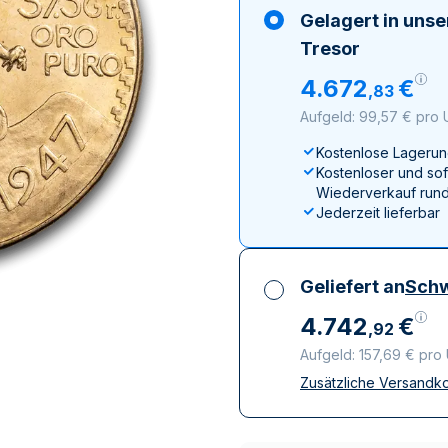
ukte anzeigen
rodukte anzeigen
100 Gramm
15 Kilogramm
Maple Leaf
Känguru
Gelagert in uns
250 Gramm
Napoleon
Panda
Tresor
1 Kilogramm
Panda
Kookaburra
4
.
672
€
,
83
Philharmoniker
Aufgeld: 99,57 € pro
Sovereign
Kostenlose Lagerun
Vreneli
Kostenloser und sof
Wiederverkauf rund
Jederzeit lieferbar
Geliefert an
Schw
4
.
742
€
,
92
Aufgeld: 157,69 € pro
Zusätzliche Versandk
Alle Steuern inbegri
Versicherte und dis
Vertrauenswürdige