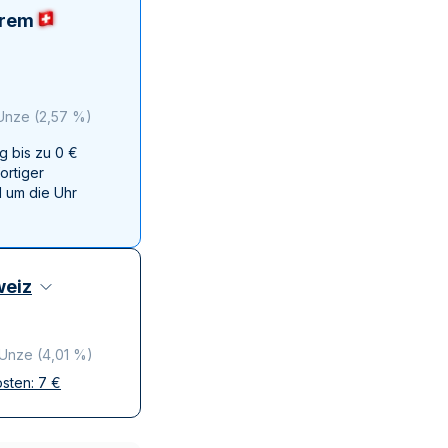
Swissmint
erem
Italienischen Staatlichen Münze
 Unze
(
2,57 %
)
g bis zu 0 €
ortiger
 um die Uhr
eiz
 Unze
(
4,01 %
)
osten:
7
€
ffen
krete Lieferung