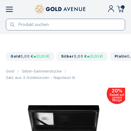
0
Gold
0,00 €
(0,00 €)
Silber
0,00 €
(0,00 €)
Platin
0
Gold
Silber-Sammlerstücke
Satz aus 3 Goldmünzen - Napoleon III.
20
%
Rabatt auf
unsere
Marge