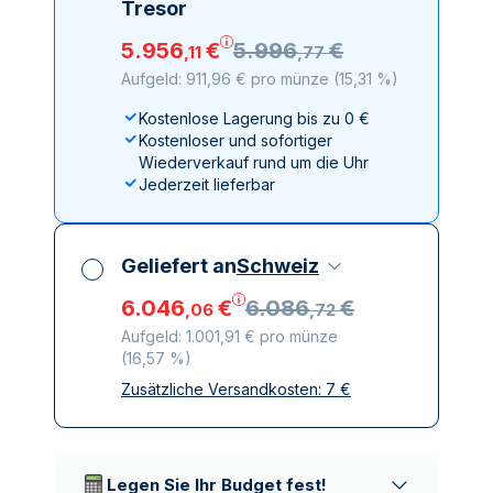
Tresor
5
.
956
€
5
.
996
€
,
11
,
77
Aufgeld: 911,96 € pro münze
(
15,31 %
)
Kostenlose Lagerung bis zu 0 €
Kostenloser und sofortiger
Wiederverkauf rund um die Uhr
Jederzeit lieferbar
Geliefert an
Schweiz
6
.
046
€
6
.
086
€
,
06
,
72
Aufgeld: 1.001,91 € pro münze
(
16,57 %
)
Zusätzliche Versandkosten:
7
€
Alle Steuern inbegriffen
Versicherte und diskrete Lieferung
Vertrauenswürdige
Lieferunternehmen
Legen Sie Ihr Budget fest!