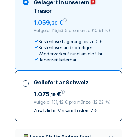
Gelagert in unserem
Tresor
1
.
059
€
,
30
Aufgeld: 115,53 € pro münze
(
10,91 %
)
Kostenlose Lagerung bis zu 0 €
Kostenloser und sofortiger
Wiederverkauf rund um die Uhr
Jederzeit lieferbar
Geliefert an
Schweiz
1
.
075
€
,
19
Aufgeld: 131,42 € pro münze
(
12,22 %
)
Zusätzliche Versandkosten:
7
€
Alle Steuern inbegriffen
Versicherte und diskrete Lieferung
Vertrauenswürdige
Lieferunternehmen