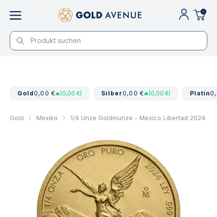
0
Gold
0,00 €
(0,00 €)
Silber
0,00 €
(0,00 €)
Platin
0
Gold
Mexiko
1/4 Unze Goldmünze - Mexico Libertad 2024