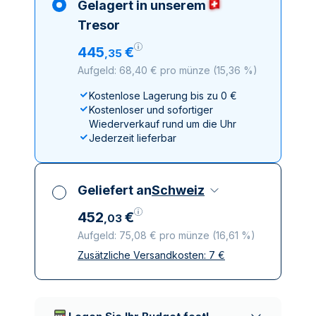
Gelagert in unserem
Tresor
445
€
,
35
Aufgeld: 68,40 € pro münze
(
15,36 %
)
Kostenlose Lagerung bis zu 0 €
Kostenloser und sofortiger
Wiederverkauf rund um die Uhr
Jederzeit lieferbar
Geliefert an
Schweiz
452
€
,
03
Aufgeld: 75,08 € pro münze
(
16,61 %
)
Zusätzliche Versandkosten:
7
€
Alle Steuern inbegriffen
Versicherte und diskrete Lieferung
Vertrauenswürdige
Lieferunternehmen