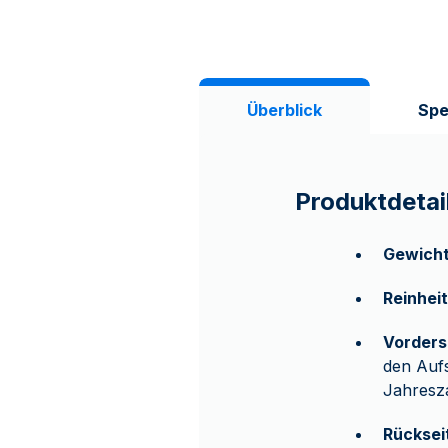
Überblick
Spe
Produktdetai
Gewich
Reinheit
Vorders
den Aufs
Jahresza
Rücksei