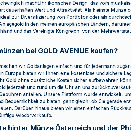
chwinglich macht.Ihr ikonisches Design, das vom musikali
ntiert dauerhaften Wert und Attraktivität. Als kleinste Münze
h ideal zur Diversifizierung von Portfolios oder als durchd
Anlagegold in den meisten europäischen Ländern, darunter F
hland und das Vereinigte Königreich, von der Mehrwertsteue
ünzen bei GOLD AVENUE kaufen?
chen wir Goldanlagen einfach und für jedermann zugäng
 in Europa bieten wir Ihnen eine kostenlose und sichere La
 Ihr Gold ohne zusätzliche Kosten sicher aufbewahren kön
r Gold jederzeit und rund um die Uhr an uns zurückzuverkau
Gebühren anfallen. Unsere Plattform wurde entwickelt, um
nd Bequemlichkeit zu bieten, ganz gleich, ob Sie gerade er
sbauen. Darüber hinaus bieten wir einen einfachen Rückka
ünftige Wiederverkäufe.
te hinter Münze Österreich und der Ph