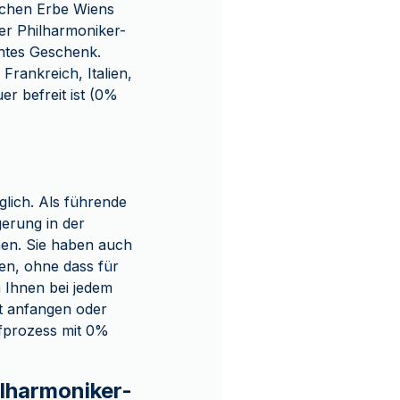
schen Erbe Wiens
 der Philharmoniker-
achtes Geschenk.
rankreich, Italien,
r befreit ist (0%
lich. Als führende
gerung in der
nen. Sie haben auch
fen, ohne dass für
 Ihnen bei jedem
st anfangen oder
ufprozess mit 0%
ilharmoniker-