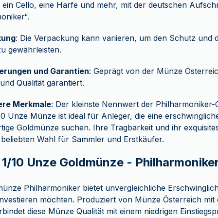
, ein Cello, eine Harfe und mehr, mit der deutschen Aufschr
oniker“.
kung
: Die Verpackung kann variieren, um den Schutz und d
u gewährleisten.
zierungen und Garantien
: Geprägt von der Münze Österreich
und Qualität garantiert.
ere Merkmale
: Der kleinste Nennwert der Philharmoniker
10 Unze Münze ist ideal für Anleger, die eine erschwingli
ige Goldmünze suchen. Ihre Tragbarkeit und ihr exquisite
 beliebten Wahl für Sammler und Erstkäufer.
 1/10 Unze Goldmünze - Philharmoniker
nze Philharmoniker bietet unvergleichliche Erschwinglichke
d investieren möchten. Produziert von Münze Österreich mit 
bindet diese Münze Qualität mit einem niedrigen Einstiegspre