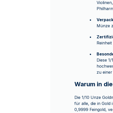
Violinen
Philharm
Verpac
Münze z
Zertifi
Reinheit 
Besond
Diese 1/
hochwert
zu einer
Warum in die
Die 1/10 Unze Goldmü
für alle, die in Gol
0,9999 Feingold, ver