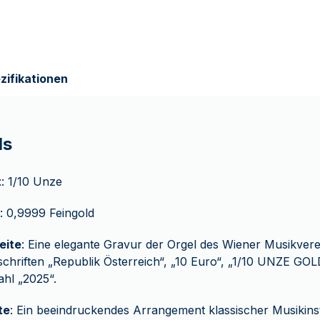
zifikationen
ls
t
: 1/10 Unze
: 0,9999 Feingold
eite
: Eine elegante Gravur der Orgel des Wiener Musikverei
chriften „Republik Österreich“, „10 Euro“, „1/10 UNZE GO
hl „2025“.
te
: Ein beeindruckendes Arrangement klassischer Musikins