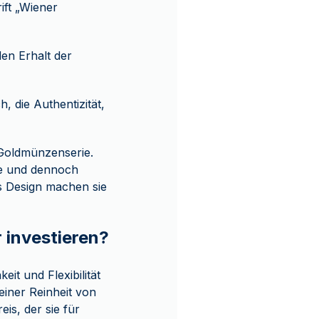
ift „Wiener
en Erhalt der
, die Authentizität,
-Goldmünzenserie.
che und dennoch
s Design machen sie
 investieren?
it und Flexibilität
einer Reinheit von
is, der sie für