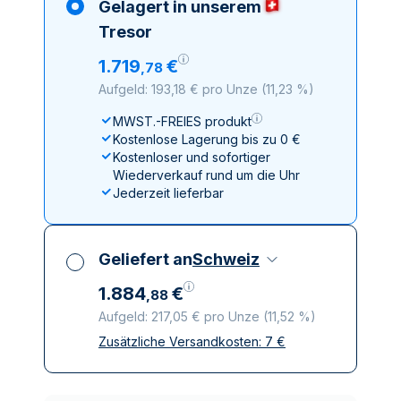
Gelagert in unserem
Tresor
1
.
719
€
,
78
Aufgeld: 193,18 € pro Unze
(
11,23 %
)
MWST.-FREIES produkt
Kostenlose Lagerung bis zu 0 €
Kostenloser und sofortiger
Wiederverkauf rund um die Uhr
Jederzeit lieferbar
Geliefert an
Schweiz
1
.
884
€
,
88
Aufgeld: 217,05 € pro Unze
(
11,52 %
)
Zusätzliche Versandkosten:
7
€
Alle Steuern inbegriffen
Versicherte und diskrete Lieferung
Vertrauenswürdige