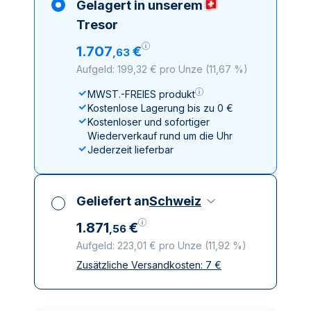
Gelagert in unserem
Tresor
1
.
707
€
,
63
Aufgeld: 199,32 € pro Unze
(
11,67 %
)
MWST.-FREIES produkt
Kostenlose Lagerung bis zu 0 €
Kostenloser und sofortiger
Wiederverkauf rund um die Uhr
Jederzeit lieferbar
Geliefert an
Schweiz
1
.
871
€
,
56
Aufgeld: 223,01 € pro Unze
(
11,92 %
)
Zusätzliche Versandkosten:
7
€
Alle Steuern inbegriffen
Versicherte und diskrete Lieferung
Vertrauenswürdige