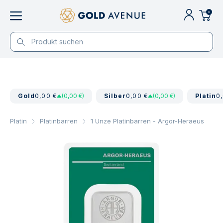
0
Gold
0,00 €
(0,00 €)
Silber
0,00 €
(0,00 €)
Platin
0
Platin
Platinbarren
1 Unze Platinbarren - Argor-Heraeus