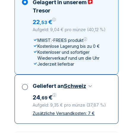
Gelagert in unserem
Tresor
22
€
,
53
Aufgeld: 9,04 € pro münze
(
40,12 %
)
MWST.-FREIES produkt
Kostenlose Lagerung bis zu 0 €
Kostenloser und sofortiger
Wiederverkauf rund um die Uhr
Jederzeit lieferbar
Geliefert an
Schweiz
24
€
,
69
Aufgeld: 9,35 € pro münze
(
37,87 %
)
Zusätzliche Versandkosten:
7
€
Alle Steuern inbegriffen
Versicherte und diskrete Lieferung
Vertrauenswürdige