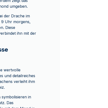
erdem zeigt das
eumond umgeben.
ei der Drache im
nd 9 Uhr morgens,
n. Diese
rbindet ihn mit der
sse
e wertvolle
 und detailreiches
achens verleiht ihm
iz.
symbolisieren in
utz. Das