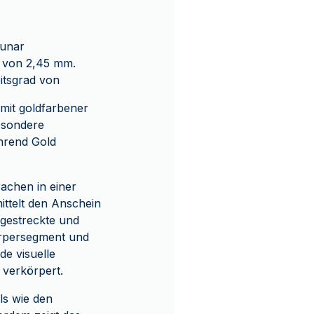
Lunar
e von 2,45 mm.
itsgrad von
mit goldfarbener
esondere
hrend Gold
achen in einer
ittelt den Anschein
ggestreckte und
örpersegment und
de visuelle
 verkörpert.
ls wie den