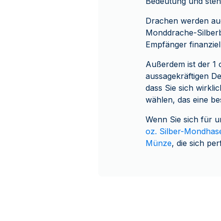
Bedeutung und steht
Drachen werden auc
Monddrache-Silberb
Empfänger finanziel
Außerdem ist der 1
aussagekräftigen D
dass Sie sich wirk
wählen, das eine b
Wenn Sie sich für u
oz. Silber-Mondhas
Münze
, die sich p