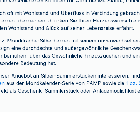
 in verschiedenen Kulturen für Attribute wie Stärke, Glüc
h oft mit Wohlstand und Überfluss in Verbindung gebracht
arren überreichen, drücken Sie Ihren Herzenswunsch aus
len Wohlstand und Glück auf seiner Lebensreise erfährt.
 oz. Monddrache-Silberbarren mit seinem unverwechselba
esign eine durchdachte und außergewöhnliche Geschenkwahl
lich bemühen, über das Gewöhnliche hinauszugehen und ei
esondere Bedeutung hat.
nser Angebot an Silber-Sammlerstücken interessieren, fin
en
aus der Mondkalender-Serie von PAMP sowie die
1 oz.
erfekt als Geschenk, Sammlerstück oder Anlagemöglichkeit e