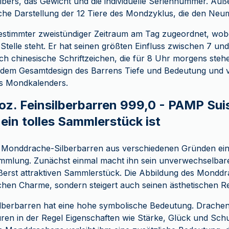
ilbers, das Gewicht und die individuelle Seriennummer. Auß
sche Darstellung der 12 Tiere des Mondzyklus, die den N
bestimmter zweistündiger Zeitraum am Tag zugeordnet, wob
 Stelle steht. Er hat seinen größten Einfluss zwischen 7 u
h chinesische Schriftzeichen, die für 8 Uhr morgens stehe
t dem Gesamtdesign des Barrens Tiefe und Bedeutung und ve
es Mondkalenders.
oz. Feinsilberbarren 999,0 - PAMP Sui
in tolles Sammlerstück ist
r Monddrache-Silberbarren aus verschiedenen Gründen ein
mmlung. Zunächst einmal macht ihn sein unverwechselbares
erst attraktiven Sammlerstück. Die Abbildung des Monddr
schen Charme, sondern steigert auch seinen ästhetischen Re
berbarren hat eine hohe symbolische Bedeutung. Drachen 
ren in der Regel Eigenschaften wie Stärke, Glück und Sch