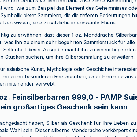
 Monddrachens verleiht ihm eine zusätzliche Bedeutung, 
 wird, wie zum Beispiel das Element des Geheimnisses ode
Symbolik bietet Sammlern, die die tieferen Bedeutungen hi
ätzen wissen, eine zusätzliche interessante Ebene.
ichtig zu erwähnen, dass dieser 1 oz. Monddrache-Silberbar
 ist, was ihn zu einem sehr begehrten Sammlerstück für alle
 Seltenheit dieser Ausgabe macht ihn zu einem begehrten
gen Stücken suchen, um ihre Silbersammlung zu erweitern.
ür asiatische Kunst, Mythologie oder Geschichte interessie
rren einen besonderen Reiz ausüben, da er Elemente aus d
nen miteinander verwebt.
oz. Feinsilberbarren 999,0 - PAMP Sui
in großartiges Geschenk sein kann
achgedacht haben, Silber als Geschenk für Ihre Lieben zu
ale Wahl sein. Dieser silberne Monddrache verkörpert eine