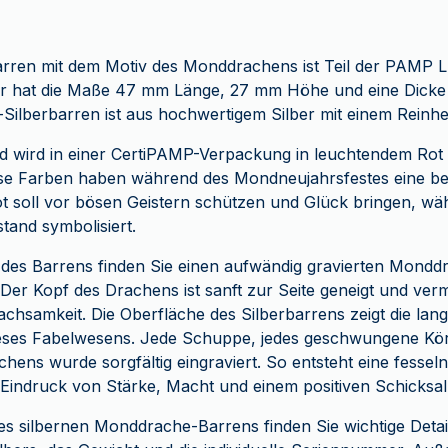
barren mit dem Motiv des Monddrachens ist Teil der PAMP 
 Er hat die Maße 47 mm Länge, 27 mm Höhe und eine Dick
ilberbarren ist aus hochwertigem Silber mit einem Reinhe
d wird in einer CertiPAMP-Verpackung in leuchtendem Rot 
Diese Farben haben während des Mondneujahrsfestes eine b
t soll vor bösen Geistern schützen und Glück bringen, wä
and symbolisiert.
 des Barrens finden Sie einen aufwändig gravierten Monddr
Der Kopf des Drachens ist sanft zur Seite geneigt und verm
chsamkeit. Die Oberfläche des Silberbarrens zeigt die lan
dieses Fabelwesens. Jede Schuppe, jedes geschwungene K
hens wurde sorgfältig eingraviert. So entsteht eine fesseln
 Eindruck von Stärke, Macht und einem positiven Schicksal
es silbernen Monddrache-Barrens finden Sie wichtige Detai