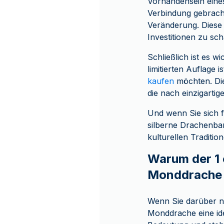
Vorhandensein eines
Verbindung gebracht
Veränderung. Diese 
Investitionen zu sch
Schließlich ist es w
limitierten Auflage
kaufen
möchten. Die
die nach einzigarti
Und wenn Sie sich f
silberne Drachenba
kulturellen Traditio
Warum der 1 
Monddrache e
Wenn Sie darüber n
Monddrache eine ide