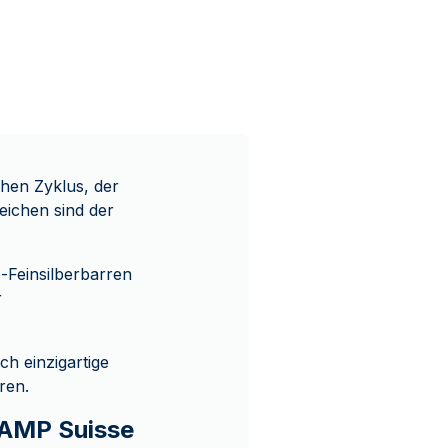
chen Zyklus, der
eichen sind der
e-Feinsilberbarren
r
h einzigartige
ren.
 PAMP Suisse