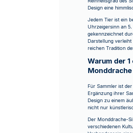
Reinheitsgrad des S
Design eine himmli
Jedem Tier ist ein 
Uhrzeigersinn an 5.
gekennzeichnet durc
Darstellung verleih
reichen Tradition d
Warum der 1 
Monddrache e
Für Sammler ist de
Ergänzung ihrer Sa
Design zu einem äuß
nicht nur künstleri
Der Monddrache-Sil
verschiedenen Kultu