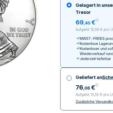
ukte anzeigen
rodukte anzeigen
100 Gramm
15 Kilogramm
Maple Leaf
Känguru
Gelagert in uns
250 Gramm
Napoleon
Panda
Tresor
1 Kilogramm
Panda
Kookaburra
69
€
,
40
Philharmoniker
Aufgeld: 12,59 € pro 
Sovereign
MWST.-FREIES prod
Vreneli
Kostenlose Lagerun
Kostenloser und sof
Wiederverkauf rund
Jederzeit lieferbar
Geliefert an
Schw
76
€
,
06
Aufgeld: 13,55 € pro 
Zusätzliche Versandk
Alle Steuern inbegri
Versicherte und dis