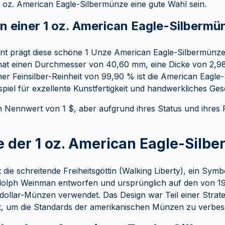
 oz. American Eagle-Silbermünze eine gute Wahl sein.
n einer 1 oz. American Eagle-Silbermü
int prägt diese schöne 1 Unze American Eagle-Silbermünze 
e hat einen Durchmesser von 40,60 mm, eine Dicke von 2,
ner Feinsilber-Reinheit von 99,90 % ist die American Eagle
piel für exzellente Kunstfertigkeit und handwerkliches Ges
 Nennwert von 1 $, aber aufgrund ihres Status und ihres R
e der 1 oz. American Eagle-Silb
t die schreitende Freiheitsgöttin (Walking Liberty), ein Symb
olph Weinman entworfen und ursprünglich auf den von 19
ollar-Münzen verwendet. Das Design war Teil einer Strate
, um die Standards der amerikanischen Münzen zu verbes