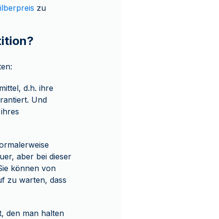
ilberpreis
zu
ition?
ten:
ttel, d.h. ihre
rantiert. Und
ihres
Normalerweise
er, aber bei dieser
 Sie können von
uf zu warten, dass
rt, den man halten