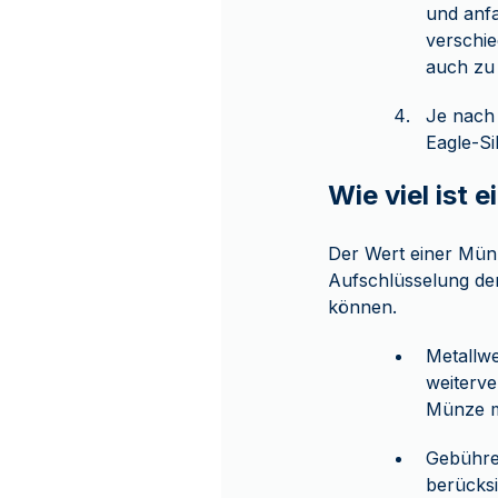
und anfa
verschie
auch zu 
Je nach 
Eagle-Si
Wie viel ist 
Der Wert einer Mün
Aufschlüsselung der
können.
Metallwe
weiterve
Münze mi
Gebühren
berücksi