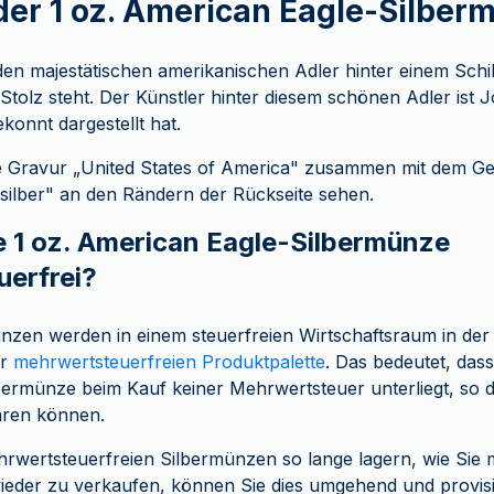
der 1 oz. American Eagle-Silber
den majestätischen amerikanischen Adler hinter einem Schil
 Stolz steht. Der Künstler hinter diesem schönen Adler ist 
konnt dargestellt hat.
e Gravur „United States of America" zusammen mit dem G
silber" an den Rändern der Rückseite sehen.
e 1 oz. American Eagle-Silbermünze
erfrei?
ünzen werden in einem steuerfreien Wirtschaftsraum in der
er
mehrwertsteuerfreien Produktpalette
. Das bedeutet, dass
ermünze beim Kauf keiner Mehrwertsteuer unterliegt, so d
aren können.
hrwertsteuerfreien Silbermünzen so lange lagern, wie Sie
e wieder zu verkaufen, können Sie dies umgehend und provisi