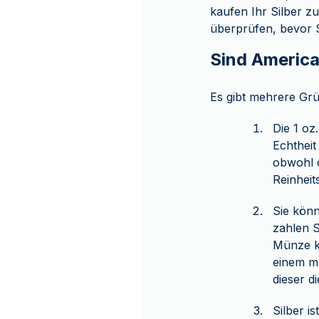
kaufen Ihr Silber z
überprüfen, bevor S
Sind America
Es gibt mehrere Grü
Die 1 oz
Echtheit
obwohl d
Reinheit
Sie kön
zahlen S
Münze kö
einem mö
dieser d
Silber i