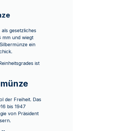
nze
als gesetzliches
98 mm und wiegt
-Silbermünze ein
chick.
einheitsgrades ist
ermünze
ol der Freiheit. Das
16 bis 1947
gie von Präsident
sern.