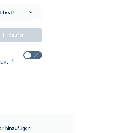
 fest!
Kaufen
dukt
ber hinzufügen