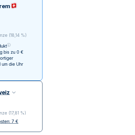
Swissmint
erem
Italienischen Staatlichen Münze
Unze
(
18,14 %
)
ukt
g bis zu 0 €
ortiger
 um die Uhr
eiz
Unze
(
17,81 %
)
osten:
7
€
ffen
krete Lieferung