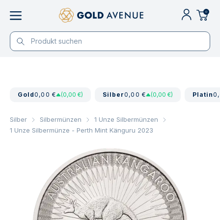
0
Gold
0,00 €
(0,00 €)
Silber
0,00 €
(0,00 €)
Platin
0
Silber
Silbermünzen
1 Unze Silbermünzen
1 Unze Silbermünze - Perth Mint Känguru 2023