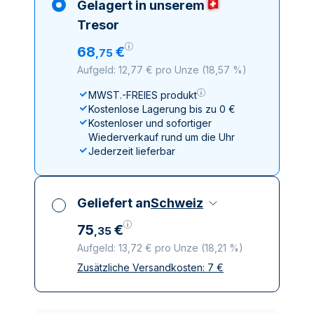
Gelagert in unserem
Tresor
68
€
,
75
Aufgeld: 12,77 € pro Unze
(
18,57 %
)
MWST.-FREIES produkt
Kostenlose Lagerung bis zu 0 €
Kostenloser und sofortiger
Wiederverkauf rund um die Uhr
Jederzeit lieferbar
Geliefert an
Schweiz
75
€
,
35
Aufgeld: 13,72 € pro Unze
(
18,21 %
)
Zusätzliche Versandkosten:
7
€
Alle Steuern inbegriffen
Versicherte und diskrete Lieferung
Vertrauenswürdige