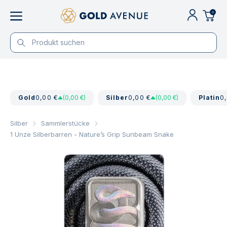
0
Gold
0,00 €
(0,00 €)
Silber
0,00 €
(0,00 €)
Platin
0
Silber
Sammlerstücke
1 Unze Silberbarren - Nature’s Grip Sunbeam Snake