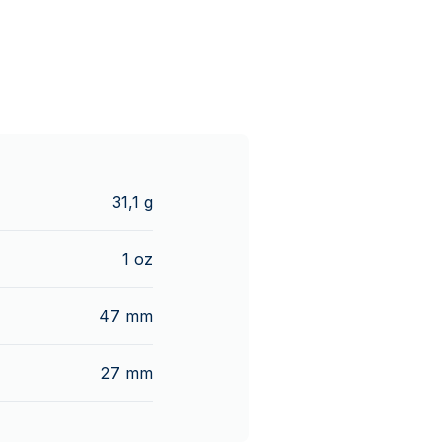
31,1 g
1 oz
47 mm
27 mm