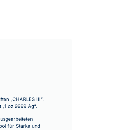
riften „CHARLES III“,
 „1 oz 9999 Ag“.
 ausgearbeiteten
ol für Stärke und