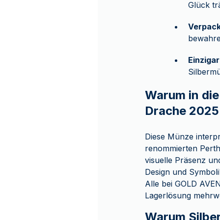
Glück tr
Verpac
bewahre
Einziga
Silberm
Warum in die
Drache 2025 
Diese Münze interpr
renommierten Perth 
visuelle Präsenz un
Design und Symboli
Alle bei GOLD AVENU
Lagerlösung mehrwer
Warum Silbe