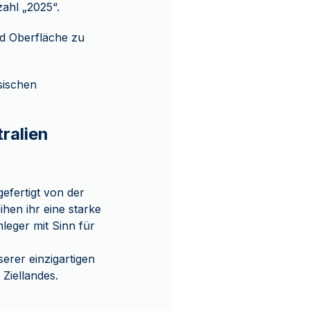
zahl „2025“.
nd Oberfläche zu
sischen
ralien
efertigt von der
hen ihr eine starke
leger mit Sinn für
erer einzigartigen
Ziellandes.