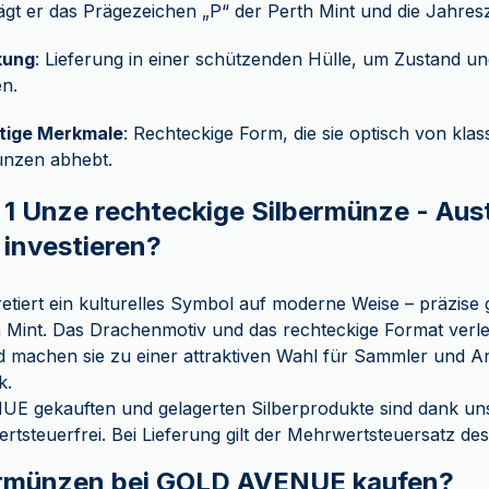
ägt er das Prägezeichen „P“ der Perth Mint und die Jahres
kung
: Lieferung in einer schützenden Hülle, um Zustand u
n.
rtige Merkmale
: Rechteckige Form, die sie optisch von klas
ünzen abhebt.
 1 Unze rechteckige Silbermünze - Aust
investieren?
etiert ein kulturelles Symbol auf moderne Weise – präzise g
Mint. Das Drachenmotiv und das rechteckige Format verlei
d machen sie zu einer attraktiven Wahl für Sammler und An
k.
E gekauften und gelagerten Silberprodukte sind dank uns
tsteuerfrei. Bei Lieferung gilt der Mehrwertsteuersatz des 
rmünzen bei GOLD AVENUE kaufen?