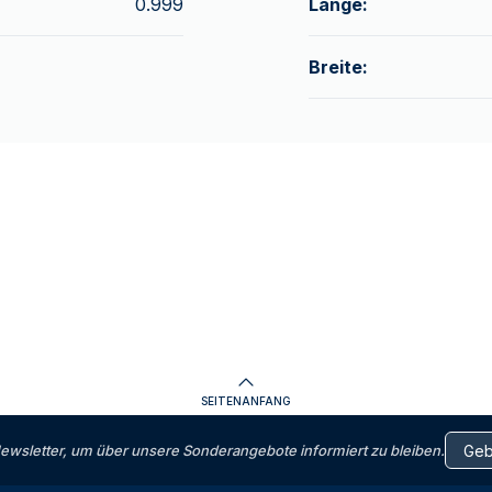
0.999
Länge:
Breite:
SEITENANFANG
letter, um über unsere Sonderangebote informiert zu bleiben.