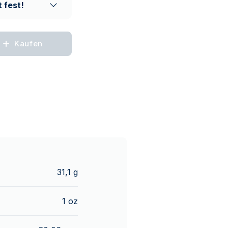
 fest!
Kaufen
31,1 g
1 oz