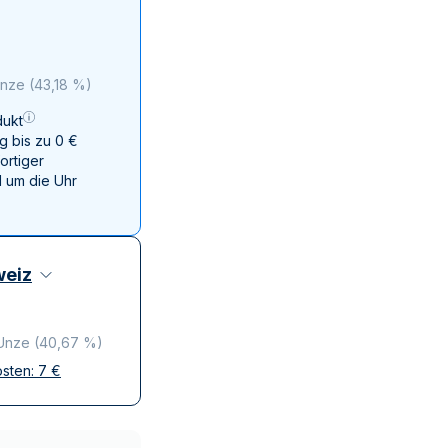
Swissmint
Italienischen Staatlichen Münze
Unze
(
43,18 %
)
ukt
g bis zu 0 €
ortiger
 um die Uhr
eiz
 Unze
(
40,67 %
)
osten:
7
€
ffen
krete Lieferung