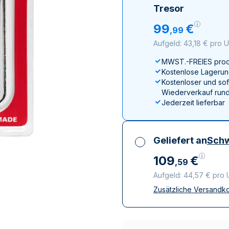
ukte anzeigen
rodukte anzeigen
100 Gramm
15 Kilogramm
Maple Leaf
Känguru
Tresor
250 Gramm
Napoleon
Panda
99
€
,
99
1 Kilogramm
Panda
Kookaburra
Aufgeld: 43,18 € pro 
Philharmoniker
MWST.-FREIES prod
Sovereign
Kostenlose Lagerun
Vreneli
Kostenloser und sof
Wiederverkauf rund
Jederzeit lieferbar
Geliefert an
Schw
109
€
,
59
Aufgeld: 44,57 € pro
Zusätzliche Versandk
Alle Steuern inbegri
Versicherte und dis
Vertrauenswürdige
Lieferunternehmen