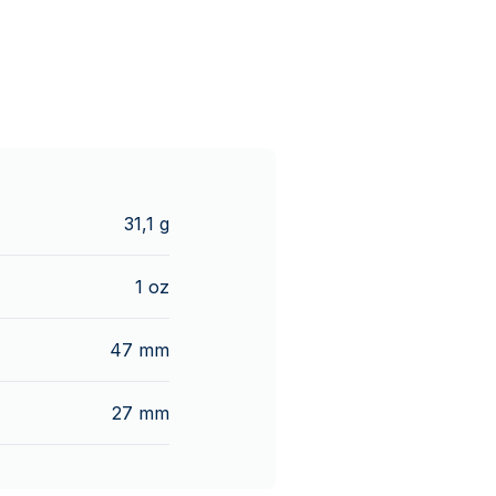
31,1 g
1 oz
47 mm
27 mm