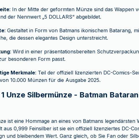
eite
: In der Mitte der geformten Münze sind das Wappen 
und der Nennwert „5 DOLLARS“ abgebildet.
te
: Gestaltet in Form von Batmans ikonischem Batarang, mit 
he, die dessen elegantes Design unterstreicht.
kung
: Wird in einer präsentationsbereiten Schutzverpackung
zur besonderen Form passt.
rtige Merkmale
: Teil der offiziell lizenzierten DC-Comics-Ser
 von 10.000 Münzen für die Ausgabe 2025.
 1 Unze Silbermünze - Batman Batara
ze ist eine Hommage an eines von Batmans legendärsten
t aus 0,999 Feinsilber ist sie ein offiziell lizenziertes DC
n und bleibendem Wert. Ganz gleich, ob Sie Fan oder Sil