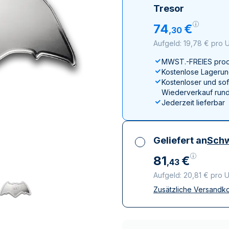
ukte anzeigen
100 Gramm
15 Kilogramm
Maple Leaf
Känguru
Tresor
250 Gramm
Napoleon
Panda
74
€
,
30
1 Kilogramm
Panda
Kookaburra
Aufgeld: 19,78 € pro 
Philharmoniker
MWST.-FREIES prod
Sovereign
Kostenlose Lagerun
Vreneli
Kostenloser und sof
Wiederverkauf rund
Jederzeit lieferbar
Geliefert an
Schw
81
€
,
43
Aufgeld: 20,81 € pro 
Zusätzliche Versandk
Alle Steuern inbegri
Versicherte und dis
Vertrauenswürdige
Lieferunternehmen