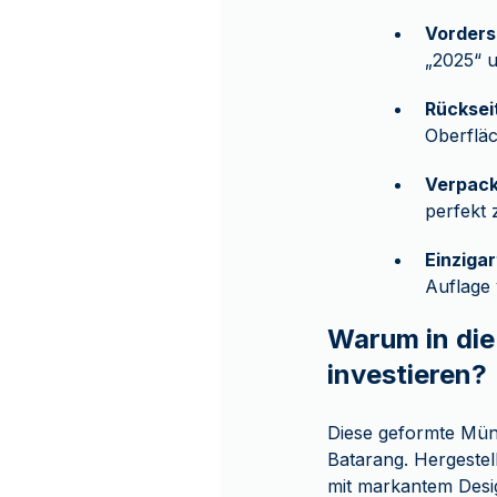
Vorders
„2025“ 
Rücksei
Oberfläc
Verpac
perfekt 
Einziga
Auflage
Warum in die
investieren?
Diese geformte Mün
Batarang. Hergestell
mit markantem Desig