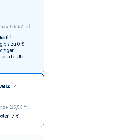
Swissmint
Italienischen Staatlichen Münze
Unze
(
26,62 %
)
ukt
g bis zu 0 €
ortiger
 um die Uhr
eiz
Unze
(
25,56 %
)
osten:
7
€
ffen
krete Lieferung