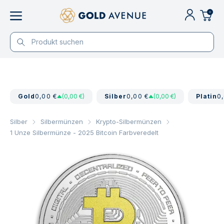
0
Gold
0,00 €
(0,00 €)
Silber
0,00 €
(0,00 €)
Platin
0
Silber
Silbermünzen
Krypto-Silbermünzen
1 Unze Silbermünze - 2025 Bitcoin Farbveredelt