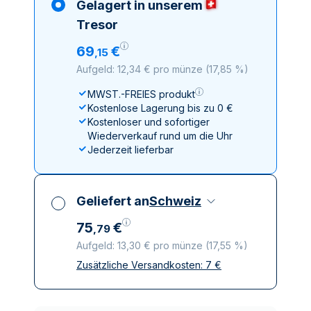
Gelagert in unserem
Tresor
69
€
,
15
Aufgeld: 12,34 € pro münze
(
17,85 %
)
MWST.-FREIES produkt
Kostenlose Lagerung bis zu 0 €
Kostenloser und sofortiger
Wiederverkauf rund um die Uhr
Jederzeit lieferbar
Geliefert an
Schweiz
75
€
,
79
Aufgeld: 13,30 € pro münze
(
17,55 %
)
Zusätzliche Versandkosten:
7
€
Alle Steuern inbegriffen
Versicherte und diskrete Lieferung
Vertrauenswürdige