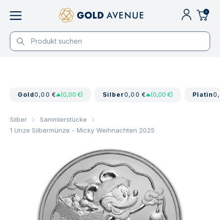
0
Gold
0,00 €
(0,00 €)
Silber
0,00 €
(0,00 €)
Platin
0
Silber
Sammlerstücke
1 Unze Silbermünze - Micky Weihnachten 2025