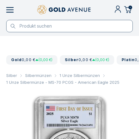
0
Gold
0,00 €
(0,00 €)
Silber
0,00 €
(0,00 €)
Platin
0
Silber
Silbermünzen
1 Unze Silbermünzen
1 Unze Silbermünze - MS-70 PCGS - American Eagle 2025