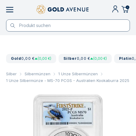
0
Gold
0,00 €
(0,00 €)
Silber
0,00 €
(0,00 €)
Platin
0
Silber
Silbermünzen
1 Unze Silbermünzen
1 Unze Silbermünze - MS-70 PCGS - Australien Kookaburra 2025