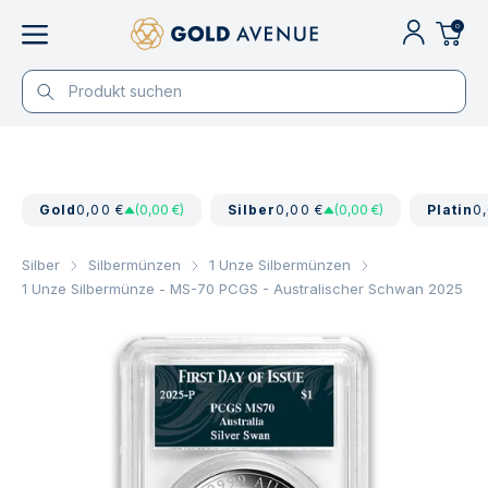
0
Gold
0,00 €
(0,00 €)
Silber
0,00 €
(0,00 €)
Platin
0
Silber
Silbermünzen
1 Unze Silbermünzen
1 Unze Silbermünze - MS-70 PCGS - Australischer Schwan 2025