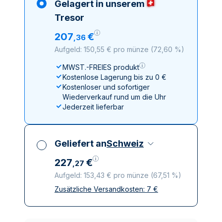
Gelagert in unserem
Tresor
207
€
,
36
Aufgeld: 150,55 € pro münze
(
72,60 %
)
MWST.-FREIES produkt
Kostenlose Lagerung bis zu 0 €
Kostenloser und sofortiger
Wiederverkauf rund um die Uhr
Jederzeit lieferbar
Geliefert an
Schweiz
227
€
,
27
Aufgeld: 153,43 € pro münze
(
67,51 %
)
Zusätzliche Versandkosten:
7
€
Alle Steuern inbegriffen
Versicherte und diskrete Lieferung
Vertrauenswürdige