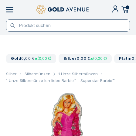
0
Gold
0,00 €
(0,00 €)
Silber
0,00 €
(0,00 €)
Platin
0
Silber
Silbermünzen
1 Unze Silbermünzen
1 Unze Silbermünze Ich liebe Barbie™ - Superstar Barbie™