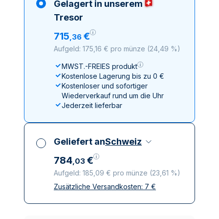
Gelagert in unserem
Tresor
715
€
,
36
Aufgeld: 175,16 € pro münze
(
24,49 %
)
MWST.-FREIES produkt
Kostenlose Lagerung bis zu 0 €
Kostenloser und sofortiger
Wiederverkauf rund um die Uhr
Jederzeit lieferbar
Geliefert an
Schweiz
784
€
,
03
Aufgeld: 185,09 € pro münze
(
23,61 %
)
Zusätzliche Versandkosten:
7
€
Alle Steuern inbegriffen
Versicherte und diskrete Lieferung
Vertrauenswürdige