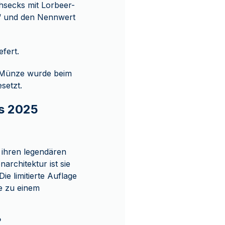
chsecks mit Lorbeer-
“ und den Nennwert
fert.
e Münze wurde beim
setzt.
os 2025
 ihren legendären
architektur ist sie
e limitierte Auflage
ie zu einem
?