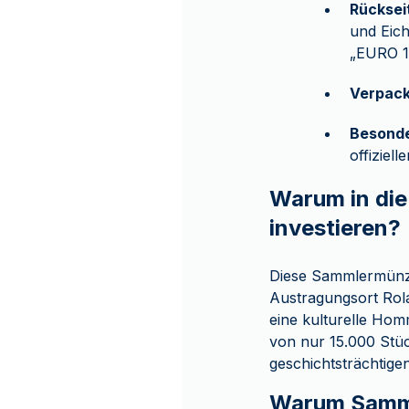
Rücksei
und Eic
„EURO 1
Verpack
Besonde
offiziel
Warum in die
investieren?
Diese Sammlermünze
Austragungsort Rola
eine kulturelle Hom
von nur 15.000 Stüc
geschichtsträchtig
Warum Samm