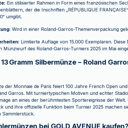
te:
Ein stilisierter Rahmen in Form eines französischen Se
henblättern, der die Inschriften „RÉPUBLIQUE FRANÇAISE
0“ umgibt.
ung:
Wird in einer Roland-Garros-Themenverpackung gelie
rheiten:
Limitierte Auflage von 15.000 Exemplaren. Dies
len Münzwurf des Roland-Garros-Turniers 2025 im Mai einge
 13 Gramm Silbermünze – Roland Garr
 der Monnaie de Paris feiert 100 Jahre French Open und
nd Garros. Mit turniertypischen Motiven und echter Stadion
mage an eines der berühmtesten Sportereignisse der Welt. Di
k und ihre offizielle Funktion beim Turnier 2025 machen s
en Sammlerstück.
lermünzen bei GOLD AVENUE kaufen